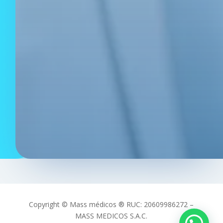
Copyright © Mass médicos ® RUC: 20609986272 –
MASS MEDICOS S.A.C.